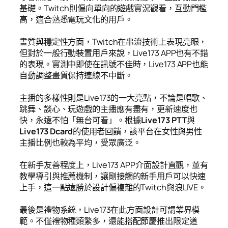
基礎。Twitch則偏向單向的遊戲實況觀看，互動門檻
高，適合熟悉電玩文化的用戶。
畫質與穩定性方面，Twitch在串流技術上表現亮眼，
但對於一般行動裝置用戶來說，Live173 APP也有不錯
的表現。實測中即使在訊號不佳時，Live173 APP也能
自動調整畫質保持連線不中斷。
主播的多樣性則是Live173的一大亮點，不論是唱歌、
跳舞、談心、玩遊戲的主播應有盡有，更新速度也
快，永遠不怕「無台可看」。根據
Live173 PTT
與
Live173 Dcard
的使用者回饋，該平台在女性與男性
主播比例也較為平均，受眾廣泛。
在新手友善程度上，Live173 APP介面設計直觀，並有
教學導引與推薦機制，讓剛接觸的新手用戶可以快速
上手，這一點遠勝於設計偏複雜的Twitch與浪LIVE。
最後是禮物系統，Live173在此方面設計可謂業界模
範。不僅禮物種類繁多，還能搭配節慶推出限定道