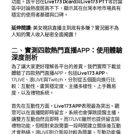
功能。該平台在
Live173 Dcard
與
Live173 PTT
等討論
區中討論熱度居高不下，顯示其在台灣本地市場具有
穩定的使用者基礎與口碑。
延伸閱讀
:
美女視訊直播主到底有多賺？實況圈不為
人知的驚人收入秘密全面揭露！
二、
實測四款熱門直播APP：使用體驗
深度剖析
為了讓大家更好理解各平台的差異，我們實際下載並
體驗了四款熱門直播APP，包括
Live173 APP
、
17LIVE、浪LIVE與Twitch，分別從五個面向進行比
較：互動性、畫質穩定度、主播多樣性、上手難易
度，以及禮物系統。
首先在互動性方面，
Live173 APP
表現最為突出。觀
眾可以在直播間即時留言，系統也會彈跳提醒主播，
讓雙方互動自然且即時。而17LIVE雖然也提供留言與
禮物功能，但相對來說需要一段時間建立關係後互動
才會熱絡。浪LIVE則介面設計較為簡單，互動功能偏