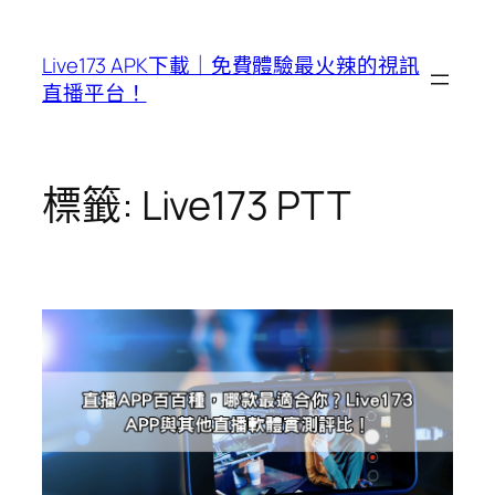
跳
至
Live173 APK下載｜免費體驗最火辣的視訊
主
直播平台！
要
內
容
標籤:
Live173 PTT