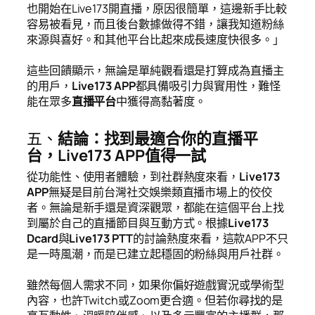
也開始在Live173開直播，原因很簡單，這邊新手比較
容易被看見，而且後台數據做得不錯，讓我知道粉絲
來源與喜好。和其他平台比起來成長速度快很多。」
這些回饋顯示，無論是單純觀看還是打算成為直播主
的用戶，
Live173 APP
都具備吸引力與實用性，難怪
能在眾多
直播平台
中獲得高黏著度。
五、
結論：找到最適合你的直播平
台，Live173 APP值得一試
從功能性、使用者體驗，到社群熱度來看，
Live173
APP
無疑是目前台灣社交娛樂類直播市場上的佼佼
者。無論是新手還是資深觀眾，都能在這個平台上找
到屬於自己的直播節目與互動方式。根據
Live173
Dcard
與
Live173 PTT
的討論熱度來看，這款APP不只
是一時風潮，而是已建立起穩固的粉絲與用戶社群。
雖然每個人需求不同，如果你偏好遊戲實況或學術型
內容，也許Twitch或Zoom更合適。但若你尋找的是