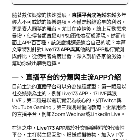
隨著數位娛樂的快速發展，
直播平台
成為越來越多年
輕人不可或缺的娛樂選項。不僅是粉絲追星的利器，
更是素人圓夢的舞台。尤其在疫情後，線上互動需求
暴增，使得各類直播APP如雨後春筍般湧現。然而市
面上APP百百種，該怎麼挑選最適合自己的呢？本篇
文章特別針對
Live173 APP
與其他熱門APP進行實測
與評比，從使用者角度出發，深入剖析各家優劣勢，
幫助你做出聰明選擇。
一、
直播平台的分類與主流APP介紹
目前主流的
直播平台
可以分為幾種類型：第一類是以
社交娛樂為主的，例如Live173 APP、17LIVE與浪
LIVE；第二類是以電玩實況為核心的，如Twitch與
YouTube Gaming；第三類則是偏向教育、企業用途
的直播平台，例如Zoom Webinar或LinkedIn Live。
在這之中，
Live173 APP
屬於社交娛樂類型的代表性
平台，主打與主播互動、贈送虛擬禮物、加入VIP等